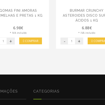
GOMAS FINI AMORAS
BURMAR CRUNCHY
RMELHAS E PRETAS 1 KG
ASTEROIDES DISCO SU
ÁCIDOS 1 KG
6.98€
6.88€
* IVA incluído
* IVA incluído
+
-
+
COMPRAR
COMPRA
RMAÇÕES
CATEGORIAS