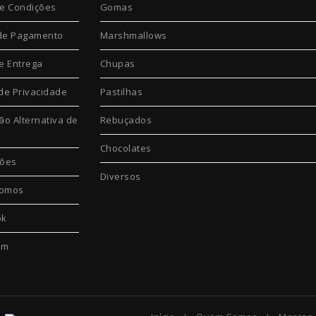
e Condições
Gomas
de Pagamento
Marshmallows
e Entrega
Chupas
 de Privacidade
Pastilhas
ão Alternativa de
Rebuçados
Chocolates
ções
Diversos
omos
ok
am