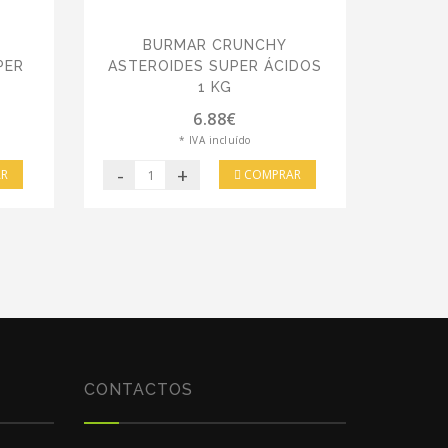
BURMAR CRUNCHY
PER
ASTEROIDES SUPER ÁCIDOS
1 KG
6.88€
* IVA incluído
-
+
R
COMPRAR
CONTACTOS