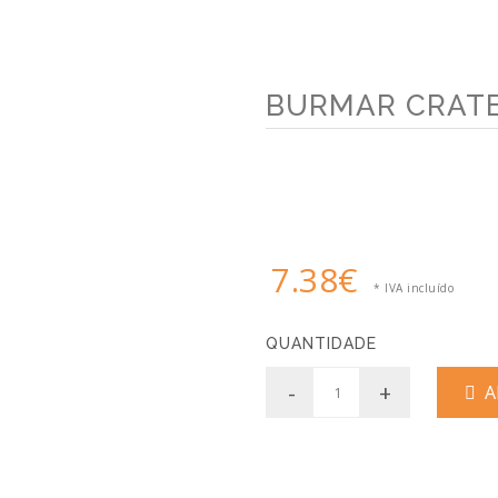
BURMAR CRATE
7.38€
* IVA incluído
QUANTIDADE
-
+
AD