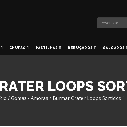
CHUPAS
PASTILHAS
REBUÇADOS
SALGADOS
RATER LOOPS SORT
ício
/
Gomas
/
Amoras
/
Burmar Crater Loops Sortidos 1