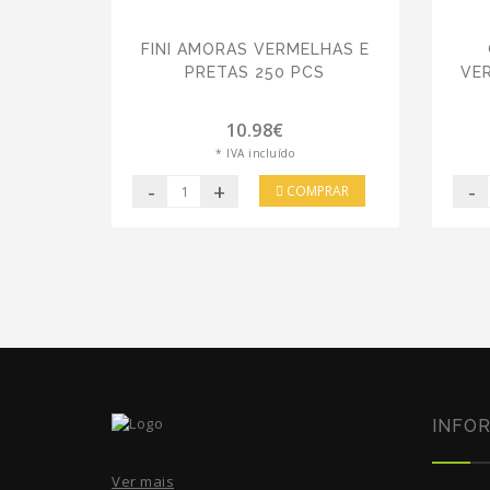
FINI AMORAS VERMELHAS E
PRETAS 250 PCS
VE
10.98€
* IVA incluído
-
+
-
COMPRAR
INFO
Ver mais