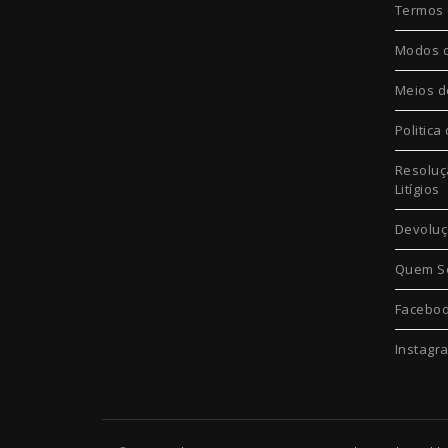
Termos 
Modos 
Meios d
Politica
Resoluç
Litígios
Devolu
Quem S
Facebo
Instagr