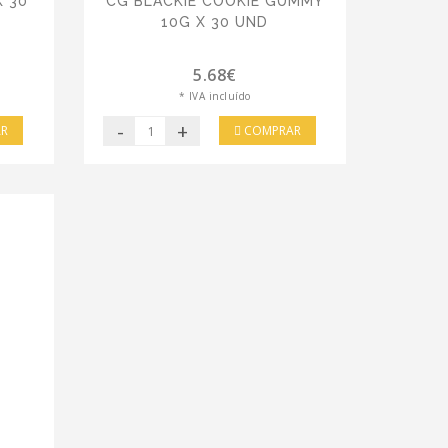
X 30
CG BLACKIE COOKIE GUMMY
10G X 30 UND
5.68€
* IVA incluído
-
+
R
COMPRAR