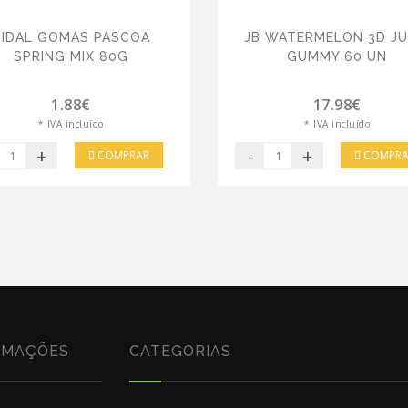
VIDAL GOMAS PÁSCOA
JB WATERMELON 3D JU
SPRING MIX 80G
GUMMY 60 UN
1.88€
17.98€
* IVA incluído
* IVA incluído
+
-
+
COMPRAR
COMPRA
RMAÇÕES
CATEGORIAS