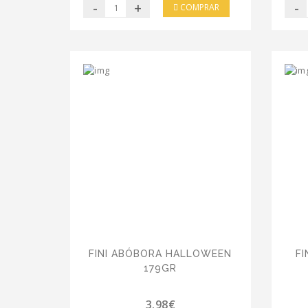
-
+
-
COMPRAR
FINI ABÓBORA HALLOWEEN
F
179GR
3.98€