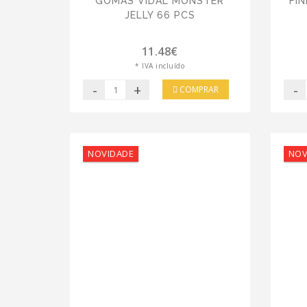
GOMAS VIDAL MONSTER
FI
JELLY 66 PCS
11.48€
* IVA incluído
-
+
-
COMPRAR
NOVIDADE
NOV