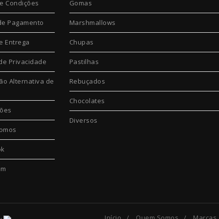
e Condições
Gomas
de Pagamento
Marshmallows
e Entrega
Chupas
 de Privacidade
Pastilhas
ão Alternativa de
Rebuçados
Chocolates
ções
Diversos
omos
ok
am
Início
/
Quem Somos
/
Marcas