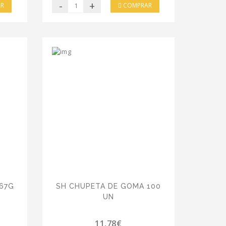
-
+
R
COMPRAR
 67G
SH CHUPETA DE GOMA 100
UN
11.78€