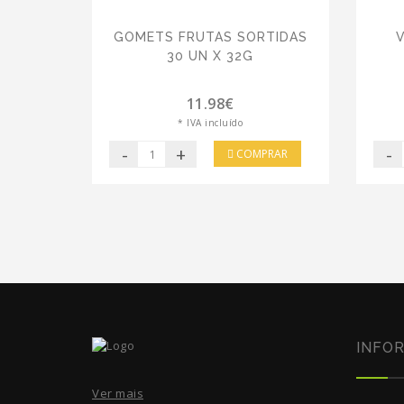
GOMETS FRUTAS SORTIDAS
30 UN X 32G
11.98€
* IVA incluído
-
+
-
COMPRAR
INFO
Ver mais