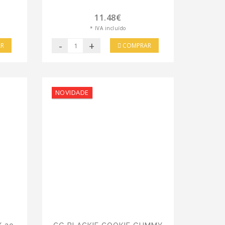
11.48€
* IVA incluído
-
+
R
COMPRAR
NOVIDADE