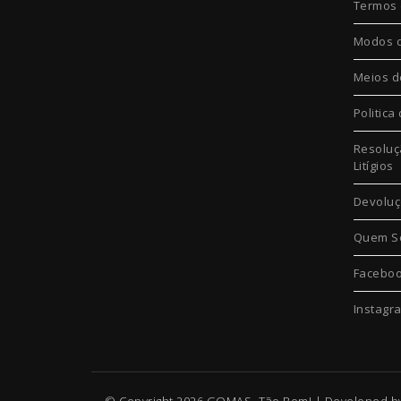
Termos 
Modos 
Meios d
Politica
Resoluç
Litígios
Devolu
Quem S
Facebo
Instagr