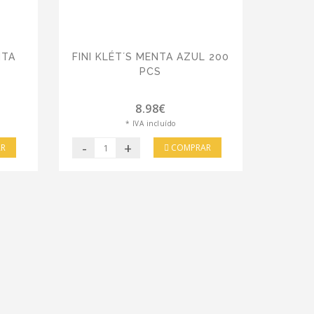
NTA
FINI KLÉT´S MENTA AZUL 200
PCS
8.98€
* IVA incluído
-
+
R
COMPRAR