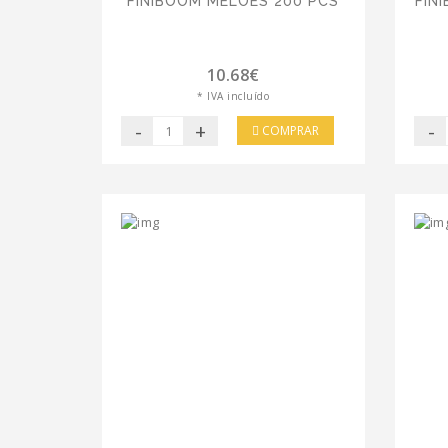
FINIBOOM MELÕES 200 PCS
FIN
10.68€
* IVA incluído
-
+
-
COMPRAR