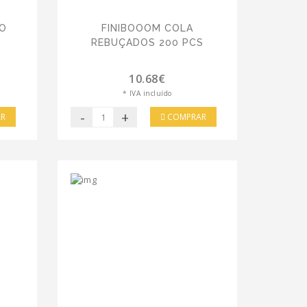
DO
FINIBOOOM COLA
S
REBUÇADOS 200 PCS
10.68€
* IVA incluído
-
+
R
COMPRAR