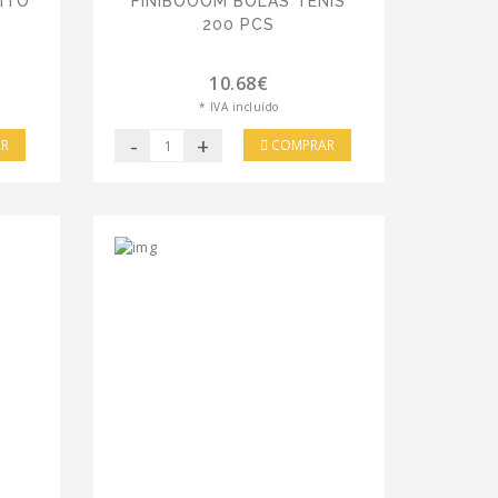
ITO
FINIBOOOM BOLAS TENIS
200 PCS
10.68€
* IVA incluído
-
+
R
COMPRAR