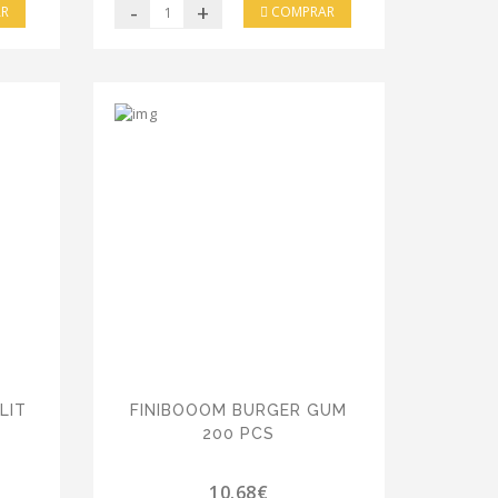
-
+
R
COMPRAR
LIT
FINIBOOOM BURGER GUM
200 PCS
10.68€