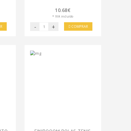
10.68€
* IVA incluído
-
+
R
COMPRAR