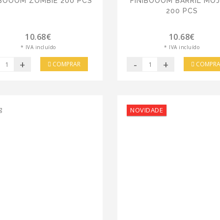
IBOOOM ZOMBIE 200 PCS
FINIBOOOM BARRIL MOJ
200 PCS
10.68€
10.68€
* IVA incluído
* IVA incluído
+
-
+
COMPRAR
COMPRA
NOVIDADE