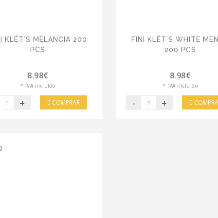
NI KLÉT´S MELANCIA 200
FINI KLÉT´S WHITE ME
PCS
200 PCS
8.98€
8.98€
* IVA incluído
* IVA incluído
+
-
+
COMPRAR
COMPRA