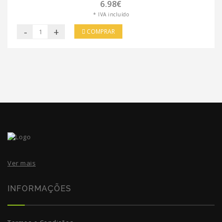
6.98€
* IVA incluído
-
+
COMPRAR
Ver mais
INFORMAÇÕES